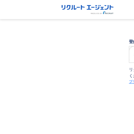
登
リ
く
プ